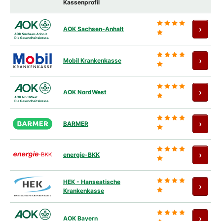
Kassenprofil
Antra
›
AOK Sachsen-Anhalt
Antra
›
Mobil Krankenkasse
Antra
›
AOK NordWest
Antra
›
BARMER
Antra
›
energie-BKK
HEK - Hanseatische
Antra
›
Krankenkasse
Antra
›
AOK Bayern