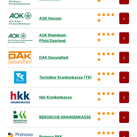
Antra
›
AOK Hessen
AOK Rheinland-
Antra
›
Pfalz/Saarland
Antra
›
DAK Gesundheit
Antra
›
Techniker Krankenkasse (TK)
Antra
›
hkk Krankenkasse
Antra
›
BERGISCHE KRANKENKASSE
Antra
›
Pronova BKK