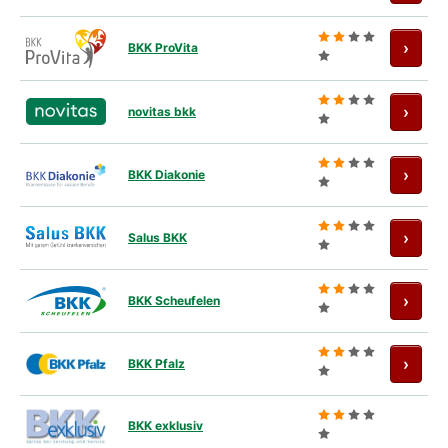
Antra
›
BKK ProVita
Antra
›
novitas bkk
Antra
›
BKK Diakonie
Antra
›
Salus BKK
Antra
›
BKK Scheufelen
Antra
›
BKK Pfalz
BKK exklusiv