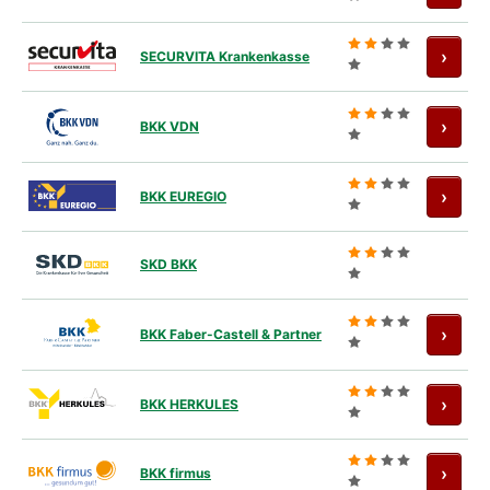
Antra
›
SECURVITA Krankenkasse
Antra
›
BKK VDN
Antra
›
BKK EUREGIO
SKD BKK
Antra
›
BKK Faber-Castell & Partner
Antra
›
BKK HERKULES
Antra
›
BKK firmus