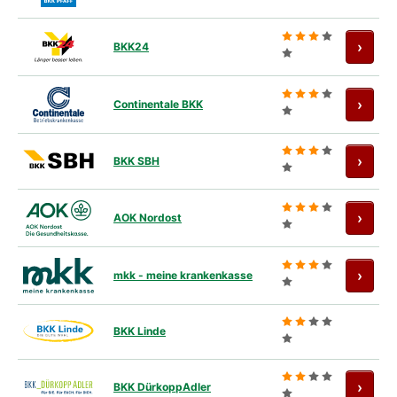
Antra
›
BKK24
Antra
›
Continentale BKK
Antra
›
BKK SBH
Antra
›
AOK Nordost
Antra
›
mkk - meine krankenkasse
BKK Linde
Antra
›
BKK DürkoppAdler