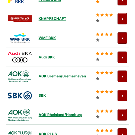
Antra
›
KNAPPSCHAFT
Antra
›
WMF BKK
Antra
›
Audi BKK
Antra
›
AOK Bremen/Bremerhaven
Antra
›
SBK
Antra
›
AOK Rheinland/Hamburg
Antra
›
AOK PLUS