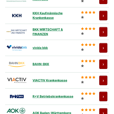
KKH Kaufmännische
Antra
›
Krankenkasse
BKK WIRTSCHAFT &
Antra
›
FINANZEN
Antra
›
vivida bkk
Antra
›
BAHN-BKK
Antra
›
VIACTIV Krankenkasse
Antra
›
R+V Betriebskrankenkasse
Antra
›
AOK Baden-Württemberg