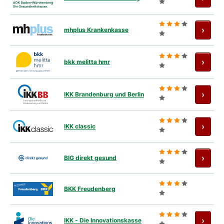
Antra
›
mhplus Krankenkasse
Antra
›
bkk melitta hmr
Antra
›
IKK Brandenburg und Berlin
Antra
›
IKK classic
Antra
›
BIG direkt gesund
BKK Freudenberg
Antra
›
IKK - Die Innovationskasse