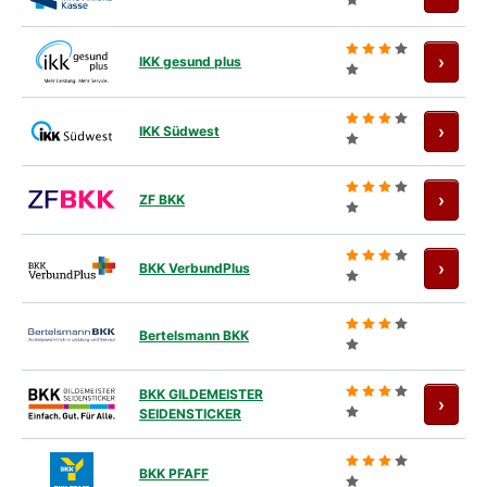
Antra
›
IKK gesund plus
Antra
›
IKK Südwest
Antra
›
ZF BKK
Antra
›
BKK VerbundPlus
Bertelsmann BKK
BKK GILDEMEISTER
Antra
›
SEIDENSTICKER
BKK PFAFF