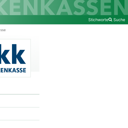
Stichworte
Suche
asse