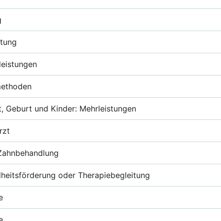
g
atung
leistungen
methoden
, Geburt und Kinder: Mehrleistungen
rzt
 Zahnbehandlung
heitsförderung oder Therapiebegleitung
e
e