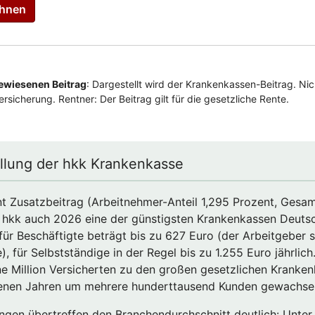
ellung der hkk Krankenkasse
t Zusatzbeitrag (Arbeitnehmer-Anteil 1,295 Prozent, Gesam
ie hkk auch 2026 eine der günstigsten Krankenkassen Deuts
 für Beschäftigte beträgt bis zu 627 Euro (der Arbeitgeber 
, für Selbstständige in der Regel bis zu 1.255​ Euro jährlich
ne Million Versicherten zu den großen gesetzlichen Kranken
enen ​Jahren um mehrere hunderttausend Kunden gewachsen
ngen übertreffen den Branchendurchschnitt deutlic​​h: Unte