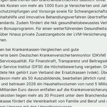
kk Kosten von mehr als 1.000 Euro je Versicherten und Jah
Schutzimpfungen und Vorsorge sowie für Schwangerschaftsl
haltshilfe und innovative Behandlungsverfahren übertreffen
tandards. Zudem fördert die hkk gesundheitsbewusstes Ver
ven Bonusprogramm.​ Für einen weiterführenden Gesundheits
über hinaus private Zusatzangebote der LVM-Versicherung
nen.
nen bei Krankenkassen-Vergleichen​​ und gute
werte beim Deutschen Krankenversichertenmonitor (DKVM) 
Servicequalität. Für Finanzkraft, Transparenz und Beitragsst
-Service Institut (DFSI) die Höchstbewertung vergeben. Di
ete hkk gehört zum Verband der Ersatzkassen (vdek). Übe
davon mehr als 50 Auszubildende, bearbeiten jährlich rund 
 und betreuen 2026 ein Haushaltsvolumen von rund 5 Milli
Milliarden Euro davon entfallen auf die Krankenversicherung.
skosten liegen mehr als 30 Prozent unter dem Branchendur
asse fördert die Vereinbarkeit von Familie und Beruf und 
igen Umgang mit den Umweltressourcen.