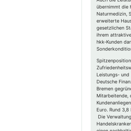
übernimmt die h
Naturmedizin, 
erweiterte Haus
gesetzlichen S
ihrem attrakti
hkk-Kunden dar
Sonderkonditio
​Spitzenpositio
Zufriedenheits
Leistungs- und 
Deutsche Finanz
Bremen gegründ
Mitarbeitende, 
Kundenanliegen
Euro. Rund 3,8 
Die Verwaltung
Handelskrankenk
einen nachhalt