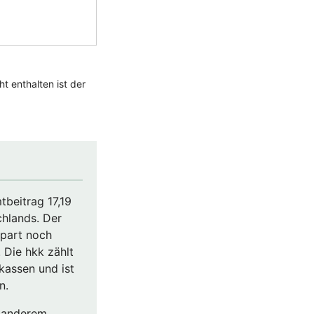
tbeitrag 17,19
chlands. Der
spart noch
. Die hkk zählt
kassen und ist
. ​
r anderem