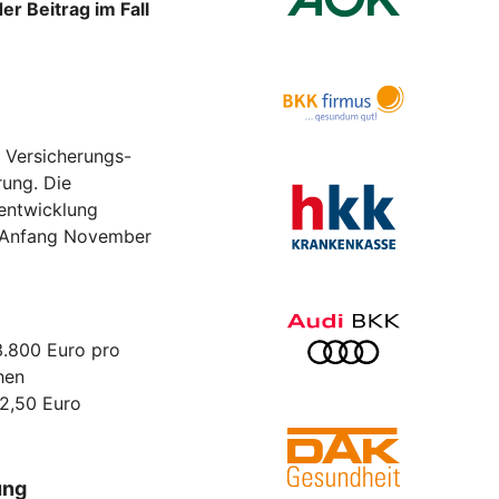
r Beitrag im Fall
s Versicherungs-
rung. Die
entwicklung
d Anfang November
3.800 Euro pro
hen
12,50 Euro
ung