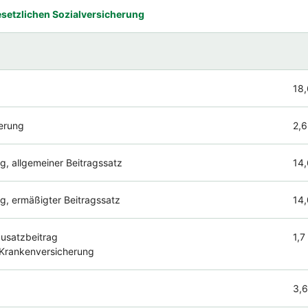
esetzlichen Sozialversicherung
g
18,
herung
2,6
g, allgemeiner Beitragssatz
14,
g, ermäßigter Beitragssatz
14,
Zusatzbeitrag
1,7
n Krankenversicherung
3,6