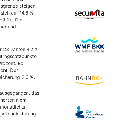
gsgrenze steigen
 sich auf 14,6 %
älfte. Die
hmer und
r 23 Jahren 4,2 %.
eitragssatzpunkte
Prozent. Bei
ent. Der
sicherung 2,6 %.
 ausgegangen, das
herten nicht
r monatlichen
gatteneinstufung