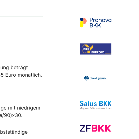
rung beträgt
45 Euro monatlich.
ige mit niedrigem
e/90)x30.
lbstständige