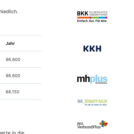
hiedlich.
Jahr
96.600
96.600
66.150
erte in die