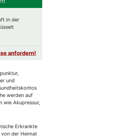
rn
ft in der
üsselt
se anfordern!
punktur,
er und
esundheitskontos
he werden auf
n wie Akupressur,
nische Erkrankte
 von der Heimat