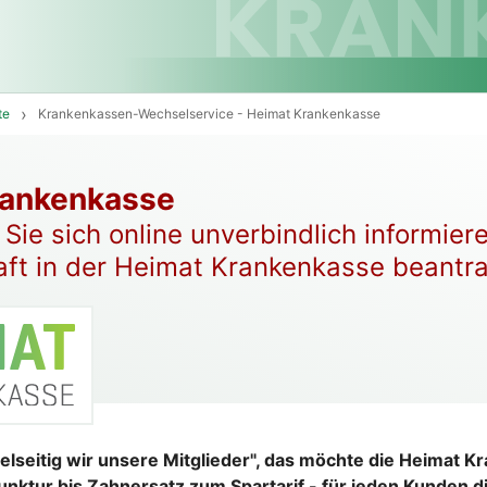
te
Krankenkassen-Wechselservice - Heimat Krankenkasse
rankenkasse
Sie sich online unverbindlich informier
aft in der Heimat Krankenkasse beantr
ielseitig wir unsere Mitglieder", das möchte die Heimat 
nktur bis Zahnersatz zum Spartarif - für jeden Kunden d