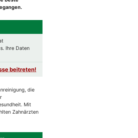
gegangen.
at
s. Ihre Daten
sse beitreten!
nreinigung, die
r
esundheit. Mit
hlten Zahnärzten