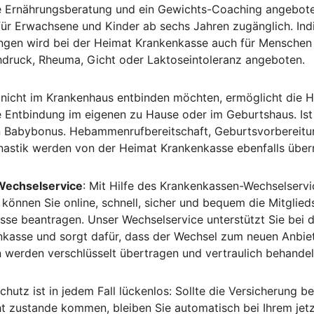
e Ernährungsberatung und ein Gewichts-Coaching angebote
r Erwachsene und Kinder ab sechs Jahren zugänglich. Indi
gen wird bei der Heimat Krankenkasse auch für Menschen 
chdruck, Rheuma, Gicht oder Laktoseintoleranz angeboten.
nicht im Krankenhaus entbinden möchten, ermöglicht die 
 Entbindung im eigenen zu Hause oder im Geburtshaus. Ist
en Babybonus. Hebammenrufbereitschaft, Geburtsvorbereit
astik werden von der Heimat Krankenkasse ebenfalls übe
echselservice
: Mit Hilfe des Krankenkassen-Wechselserv
können Sie online, schnell, sicher und bequem die Mitglieds
se beantragen. Unser Wechselservice unterstützt Sie bei 
enkasse und sorgt dafür, dass der Wechsel zum neuen Anbie
n werden verschlüsselt übertragen und vertraulich behandel
chutz ist in jedem Fall lückenlos: Sollte die Versicherung b
t zustande kommen, bleiben Sie automatisch bei Ihrem jet