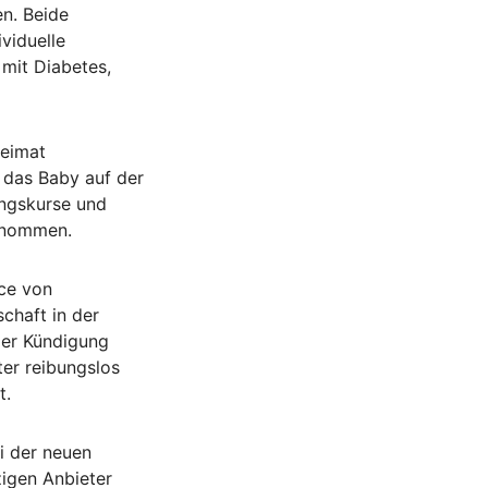
n. Beide
viduelle
mit Diabetes,
Heimat
 das Baby auf der
ungskurse und
rnommen.
ice von
chaft in der
der Kündigung
ter reibungslos
t.
ei der neuen
zigen Anbieter