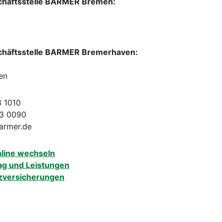
chäftsstelle BARMER Bremen:
chäftsstelle BARMER Bremerhaven:
en
3 1010
33 0090
armer.de
nline wechseln
ag und Leistungen
zversicherungen