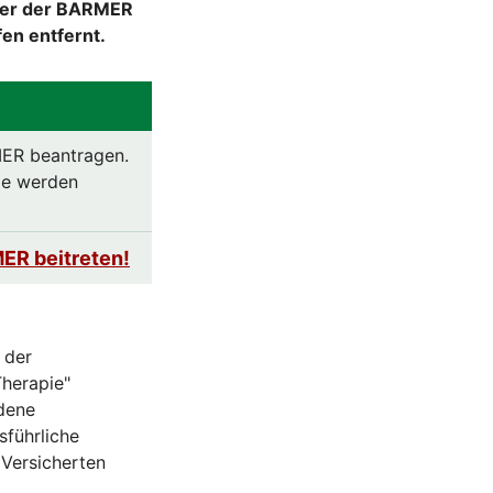
nter der BARMER
en entfernt.
MER beantragen.
Sie werden
ER beitreten!
 der
Therapie"
edene
führliche
 Versicherten