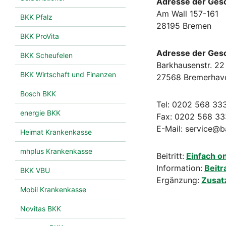
Adresse der Ges
Am Wall 157-161
BKK Pfalz
28195 Bremen
BKK ProVita
Adresse der Ges
BKK Scheufelen
Barkhausenstr. 22
BKK Wirtschaft und Finanzen
27568 Bremerhav
Bosch BKK
Tel: 0202 568 33
energie BKK
Fax: 0202 568 3
E-Mail: service@b
Heimat Krankenkasse
mhplus Krankenkasse
Beitritt:
Einfach o
Information:
Beitr
BKK VBU
Ergänzung:
Zusat
Mobil Krankenkasse
Novitas BKK