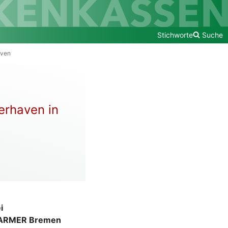
Stichworte
Suche
aven
erhaven in
i
e BARMER Bremen