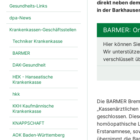
direkt neben dem
Gesundheits-Links
in der Barkhaus
dpa-News
BARMER: Onl
Krankenkassen-Geschäftsstellen
Techniker Krankenkasse
Hier können Sie
Wir unterstütze
BARMER
verschlüsselt ü
DAK-Gesundheit
HEK - Hanseatische
Krankenkasse
hkk
Die BARMER Breme
KKH Kaufmännische
„Kassenärztlichen
Krankenkasse
geschlossen. Dies
KNAPPSCHAFT
homöopathische Le
Erstanamnese, sow
AOK Baden-Württemberg
übernimmt die Bar