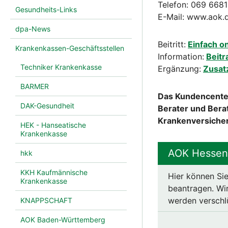
Telefon: 069 668
Gesundheits-Links
E-Mail: www.aok.d
dpa-News
Beitritt:
Einfach o
Krankenkassen-Geschäftsstellen
Information:
Beitr
Techniker Krankenkasse
Ergänzung:
Zusat
BARMER
Das Kundencenter
DAK-Gesundheit
Berater und Bera
Krankenversiche
HEK - Hanseatische
Krankenkasse
AOK Hessen:
hkk
KKH Kaufmännische
Hier können Sie
Krankenkasse
beantragen. Wir
werden verschl
KNAPPSCHAFT
AOK Baden-Württemberg