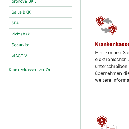
pronova BKK
Salus BKK
SBK
vividabkk
Krankenkass
Securvita
Hier können Si
VIACTIV
elektronischer 
unterschreiben
Krankenkassen vor Ort
übernehmen die
weitere Inform