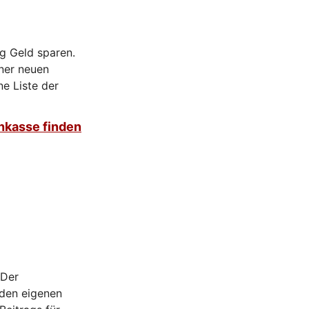
g Geld sparen.
iner neuen
ne Liste der
nkasse finden
 Der
 den eigenen