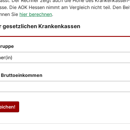
passt. Der Rechner zeigt auch die Höhe des Krankenkassen-
se. Die AOK Hessen nimmt am Vergleich nicht teil. Den Beit
nnen Sie
hier berechnen
.
er gesetzlichen Krankenkassen
gruppe
s Bruttoeinkommen
eichen!