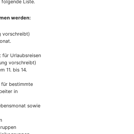
 folgende Liste.
mmen werden:
g vorschreibt)
onat.
t für Urlaubsreisen
fung vorschreibt)
m 11. bis 14.
d für bestimmte
eiter in
 Lebensmonat sowie
n
gruppen