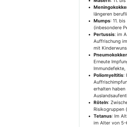
Masern
: 11. b
Meningokokke
längeren berufl
Mumps
: 11. b
(inbesondere P
Pertussis
: im 
Auffrischung im
mit Kinderwuns
Pneumokokke
Erneute Impfun
Immundefekte, 
Poliomyeltitis
:
Auffrischimpfun
erhalten haben 
Auslandsaufent
Röteln
: Zwisch
Risikogruppen 
Tetanus
: Im Al
im Alter von 5-