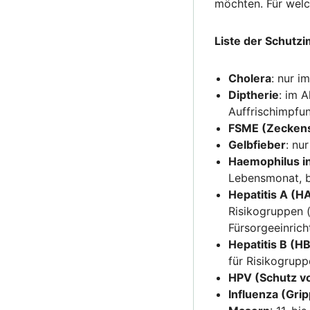
möchten. Für welc
Liste der Schutz
Cholera
: nur i
Diptherie
: im 
Auffrischimpfun
FSME (Zecken
Gelbfieber
: nu
Haemophilus i
Lebensmonat, b
Hepatitis A (H
Risikogruppen (
Fürsorgeeinric
Hepatitis B (H
für Risikogrup
HPV (Schutz v
Influenza (Gri