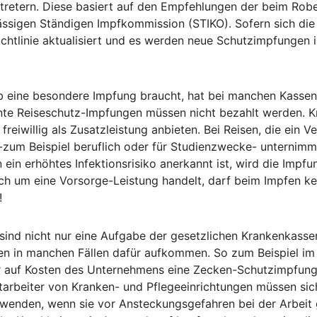
retern. Diese basiert auf den Empfehlungen der beim Robe
nsässigen Ständigen Impfkommission (STIKO). Sofern sich di
ichtlinie aktualisiert und es werden neue Schutzimpfungen 
b eine besondere Impfung braucht, hat bei manchen Kassen
nte Reiseschutz-Impfungen müssen nicht bezahlt werden. 
freiwillig als Zusatzleistung anbieten. Bei Reisen, die ein V
zum Beispiel beruflich oder für Studienzwecke- unternimmt
n ein erhöhtes Infektionsrisiko anerkannt ist, wird die Imp
ich um eine Vorsorge-Leistung handelt, darf beim Impfen k
!
ind nicht nur eine Aufgabe der gesetzlichen Krankenkasse
n in manchen Fällen dafür aufkommen. So zum Beispiel im 
er auf Kosten des Unternehmens eine Zecken-Schutzimpfung
itarbeiter von Kranken- und Pflegeeinrichtungen müssen si
 wenden, wenn sie vor Ansteckungsgefahren bei der Arbeit