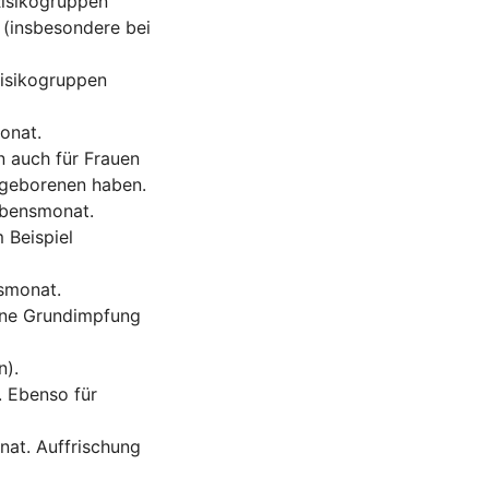
Risikogruppen
 (insbesondere bei
Risikogruppen
onat.
n auch für Frauen
ugeborenen haben.
Lebensmonat.
 Beispiel
nsmonat.
eine Grundimpfung
n).
. Ebenso für
nat. Auffrischung