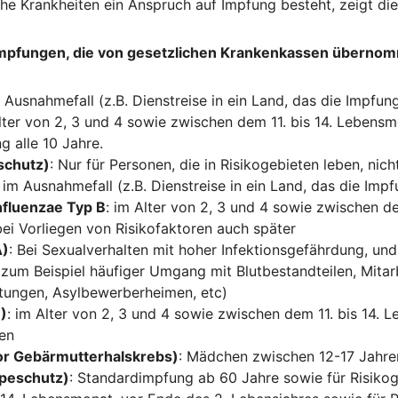
he Krankheiten ein Anspruch auf Impfung besteht, zeigt die
impfungen, die von gesetzlichen Krankenkassen überno
m Ausnahmefall (z.B. Dienstreise in ein Land, das die Impfun
Alter von 2, 3 und 4 sowie zwischen dem 11. bis 14. Lebensm
g alle 10 Jahre.
schutz)
: Nur für Personen, die in Risikogebieten leben, nich
r im Ausnahmefall (z.B. Dienstreise in ein Land, das die Imp
nfluenzae Typ B
: im Alter von 2, 3 und 4 sowie zwischen de
ei Vorliegen von Risikofaktoren auch später
A)
: Bei Sexualverhalten mit hoher Infektionsgefährdung, un
zum Beispiel häufiger Umgang mit Blutbestandteilen, Mitarb
htungen, Asylbewerberheimen, etc)
B)
: im Alter von 2, 3 und 4 sowie zwischen dem 11. bis 14.
pen
or Gebärmutterhalskrebs)
: Mädchen zwischen 12-17 Jahre
ppeschutz)
: Standardimpfung ab 60 Jahre sowie für Risiko