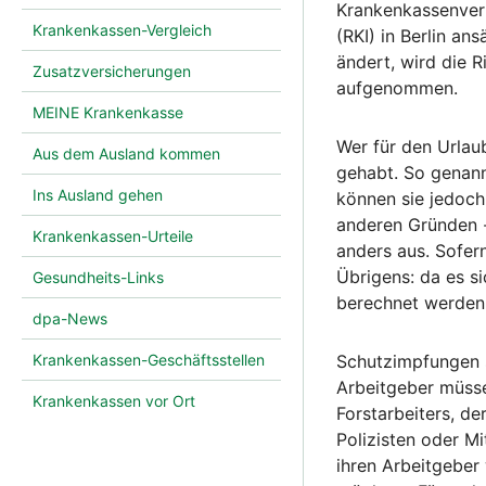
Krankenkassenvert
Krankenkassen-Vergleich
(RKI) in Berlin a
ändert, wird die R
Zusatzversicherungen
aufgenommen.
MEINE Krankenkasse
Wer für den Urlau
Aus dem Ausland kommen
gehabt. So genan
Ins Ausland gehen
können sie jedoch 
anderen Gründen -
Krankenkassen-Urteile
anders aus. Sofer
Übrigens: da es s
Gesundheits-Links
berechnet werden
dpa-News
Schutzimpfungen s
Krankenkassen-Geschäftsstellen
Arbeitgeber müsse
Krankenkassen vor Ort
Forstarbeiters, d
Polizisten oder M
ihren Arbeitgeber