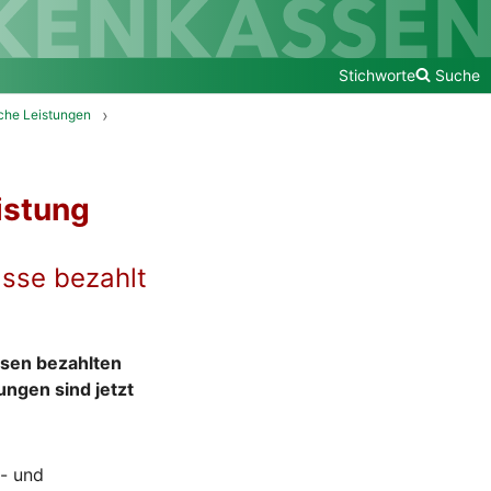
Stichworte
Suche
che Leistungen
istung
asse bezahlt
sen bezahlten
ngen sind jetzt
- und