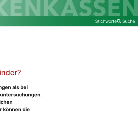
Stichworte
Suche
inder?
ngen als bei
euntersuchungen.
lichen
r können die