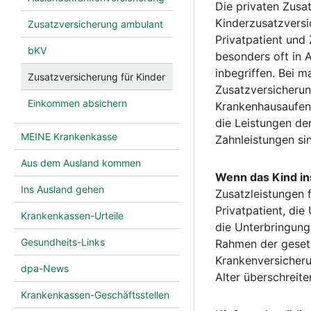
Die privaten Zusa
Kinderzusatzversi
Zusatzversicherung ambulant
Privatpatient und
bKV
besonders oft in 
inbegriffen. Bei 
Zusatzversicherung für Kinder
Zusatzversicherun
Einkommen absichern
Krankenhausaufent
die Leistungen de
MEINE Krankenkasse
Zahnleistungen sin
Aus dem Ausland kommen
Wenn das Kind i
Ins Ausland gehen
Zusatzleistungen 
Privatpatient, di
Krankenkassen-Urteile
die Unterbringung 
Gesundheits-Links
Rahmen der gesetz
Krankenversicherun
dpa-News
Alter überschreite
Krankenkassen-Geschäftsstellen