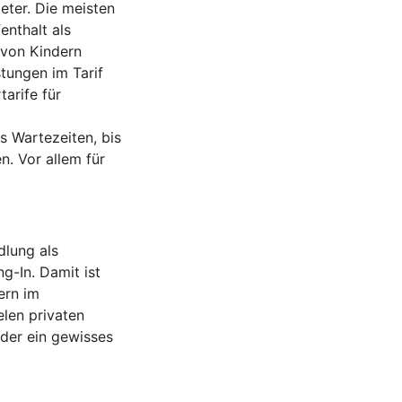
eter. Die meisten
nthalt als
 von Kindern
tungen im Tarif
arife für
 Wartezeiten, bis
. Vor allem für
dlung als
g-In. Damit ist
ern im
len privaten
nder ein gewisses