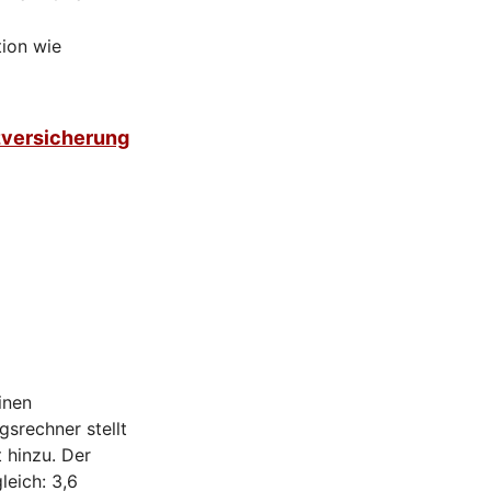
tion wie
zversicherung
inen
gsrechner stellt
 hinzu. Der
leich: 3,6