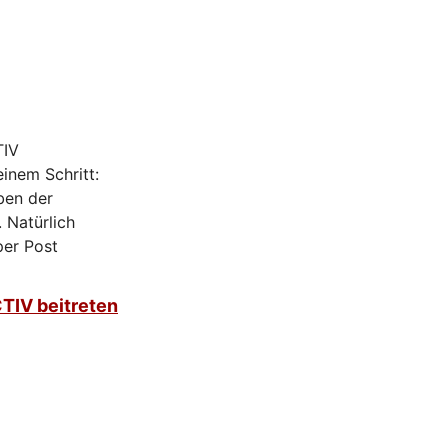
TIV
inem Schritt:
ben der
 Natürlich
per Post
CTIV beitreten