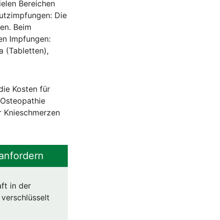
ielen Bereichen
hutzimpfungen: Die
gen. Beim
nen Impfungen:
a (Tabletten),
die Kosten für
Osteopathie
er Knieschmerzen
anfordern
ft in der
 verschlüsselt