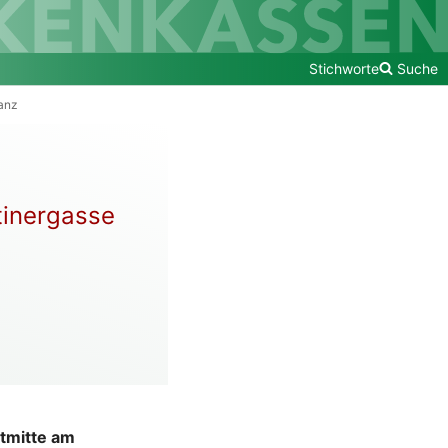
Stichworte
Suche
anz
tinergasse
dtmitte am