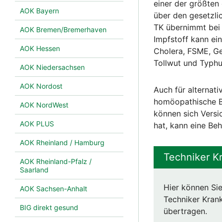
einer der größten
AOK Bayern
über den gesetzli
TK übernimmt bei 
AOK Bremen/Bremerhaven
Impfstoff kann ein
AOK Hessen
Cholera, FSME, Gel
Tollwut und Typhu
AOK Niedersachsen
AOK Nordost
Auch für alternati
homöopathische B
AOK NordWest
können sich Versi
AOK PLUS
hat, kann eine Be
AOK Rheinland / Hamburg
Techniker K
AOK Rheinland-Pfalz /
Saarland
Hier können Sie
AOK Sachsen-Anhalt
Techniker Krank
BIG direkt gesund
übertragen.