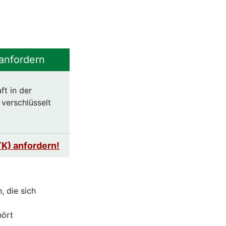
anfordern
ft in der
 verschlüsselt
TK) anfordern!
, die sich
hört