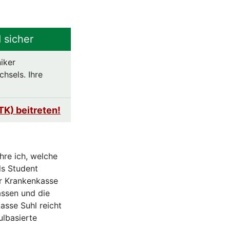
 sicher
iker
hsels. Ihre
TK) beitreten!
hre ich, welche
ls Student
er Krankenkasse
assen und die
asse Suhl reicht
lbasierte