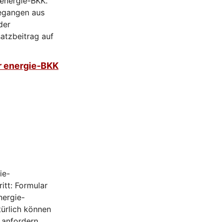
 energie-BKK.
gegangen aus
der
satzbeitrag auf
r energie-BKK
ie-
itt: Formular
nergie-
ürlich können
 anfordern.