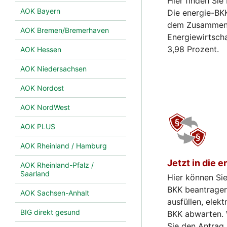
Hier finden Sie
AOK Bayern
Die energie-BK
dem Zusammensc
AOK Bremen/Bremerhaven
Energiewirtscha
3,98 Prozent.
AOK Hessen
AOK Niedersachsen
AOK Nordost
AOK NordWest
AOK PLUS
AOK Rheinland / Hamburg
Jetzt in die
AOK Rheinland-Pfalz /
Saarland
Hier können Sie
BKK beantragen.
AOK Sachsen-Anhalt
ausfüllen, elek
BIG direkt gesund
BKK abwarten. 
Sie den Antrag