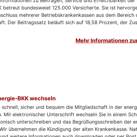
 Informationen zu Beiträgen, Service und Erreichbarkeit der
K betreut bundesweiet 125.000 Versicherte. Sie ist hervor
hluss mehrerer Betriebskrankenkassen aus dem Bereich 
ft. Der Beitragssatz beläuft sich auf 18,58 Prozent, der Zu
Mehr Informationen zu
 energie-BKK wechseln
 schnell, sicher und bequem die Mitgliedschaft in der energ
 Mit elektronischer Unterschrift wechseln Sie in einem Schr
tronisch unterschreiben und das Begrüßungsschreiben der e
Wir übernehmen die Kündigung der alten Krankenkasse. Nat
 und weitere Informationen auch downloaden oder per Post