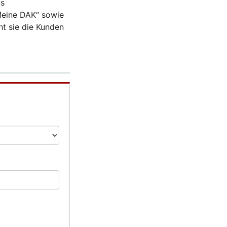
us
„Meine DAK“ sowie
ht sie die Kunden