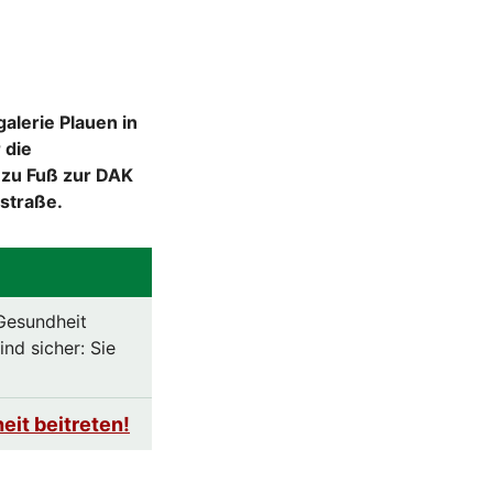
alerie Plauen in
 die
 zu Fuß zur DAK
astraße.
 Gesundheit
nd sicher: Sie
eit beitreten!