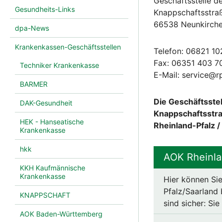
Geschäftsstelle d
Gesundheits-Links
Knappschaftsstra
66538 Neunkirch
dpa-News
Krankenkassen-Geschäftsstellen
Telefon: 06821 1
Fax: 06351 403 7
Techniker Krankenkasse
E-Mail: service@r
BARMER
Die Geschäftsstel
DAK-Gesundheit
Knappschaftsstra
HEK - Hanseatische
Rheinland-Pfalz /
Krankenkasse
hkk
AOK Rheinla
KKH Kaufmännische
Krankenkasse
Hier können Sie
Pfalz/Saarland 
KNAPPSCHAFT
sind sicher: Si
AOK Baden-Württemberg