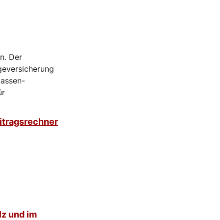
n. Der
egeversicherung
kassen-
ür
itragsrechner
lz und im