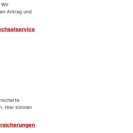
 Wir
den Antrag und
chselservice
rsicherte
n. Hier können
ersicherungen