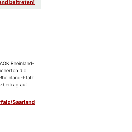
and beitreten!
r AOK Rheinland-
icherten die
Rheinland-Pfalz
tzbeitrag auf
falz/Saarland