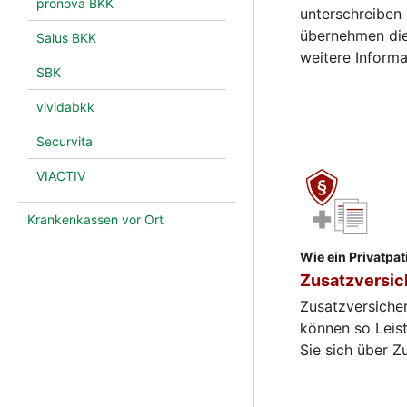
pronova BKK
unterschreiben
übernehmen die
Salus BKK
weitere Inform
SBK
vividabkk
Securvita
VIACTIV
Krankenkassen vor Ort
Wie ein Privatpat
Zusatzversi
Zusatzversiche
können so Leis
Sie sich über Zu