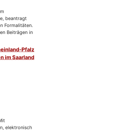
im
e, beantragt
n Formalitäten.
en Beiträgen in
einland-Pfalz
n im Saarland
Mit
n, elektronisch