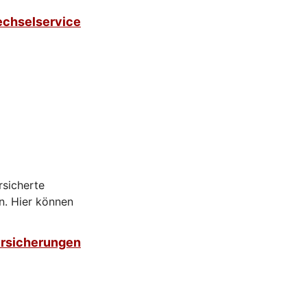
chselservice
rsicherte
n. Hier können
ersicherungen