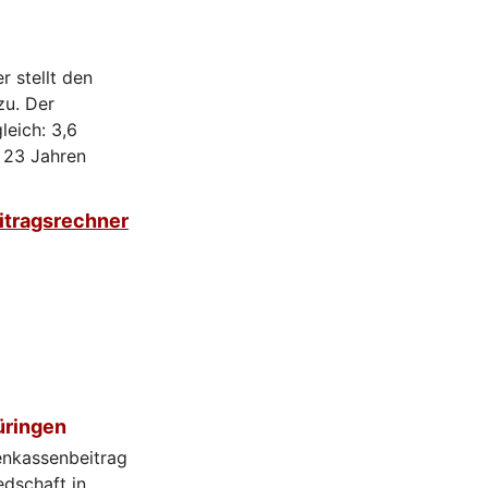
 stellt den
zu. Der
leich: 3,6
r 23 Jahren
itragsrechner
üringen
enkassenbeitrag
edschaft in