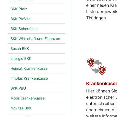
einer neuen Kra
BKK Pfalz
Liste der jewei
Thüringen.
BKK ProVita
BKK Scheufelen
BKK Wirtschaft und Finanzen
Bosch BKK
energie BKK
Heimat Krankenkasse
mhplus Krankenkasse
Krankenkass
BKK VBU
Hier können Si
elektronischer 
Mobil Krankenkasse
unterschreiben
Novitas BKK
übernehmen die
weitere Inform