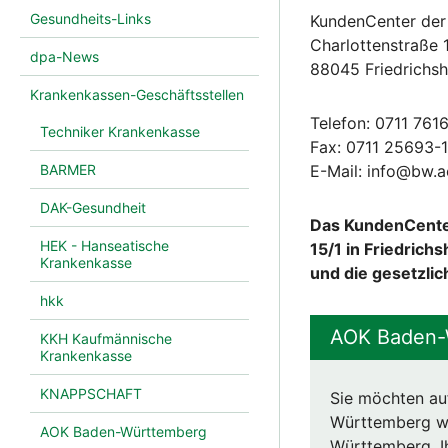
Gesundheits-Links
KundenCenter de
Charlottenstraße 
dpa-News
88045 Friedrichs
Krankenkassen-Geschäftsstellen
Telefon: 0711 761
Techniker Krankenkasse
Fax: 0711 25693-
E-Mail: info@bw.a
BARMER
DAK-Gesundheit
Das KundenCenter
HEK - Hanseatische
15/1 in Friedrich
Krankenkasse
und die gesetzli
hkk
AOK Baden-W
KKH Kaufmännische
Krankenkasse
KNAPPSCHAFT
Sie möchten au
Württemberg we
AOK Baden-Württemberg
Württemberg. I