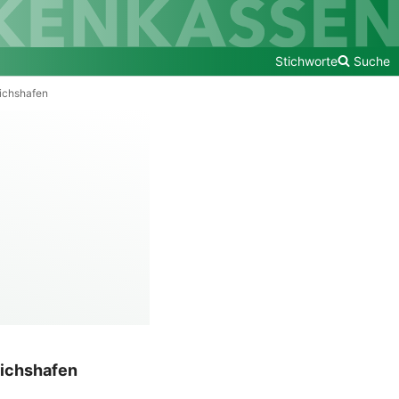
Stichworte
Suche
richshafen
richshafen