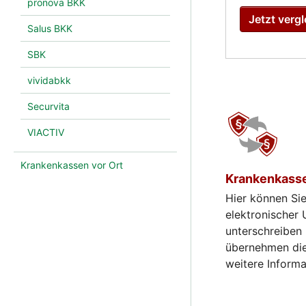
pronova BKK
Jetzt vergl
Salus BKK
SBK
vividabkk
Securvita
VIACTIV
Krankenkassen vor Ort
Krankenkass
Hier können Si
elektronischer 
unterschreiben
übernehmen die
weitere Inform