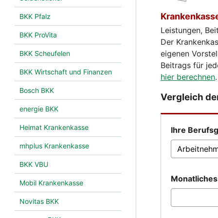
Krankenkasse
BKK Pfalz
Leistungen, Be
BKK ProVita
Der Krankenkass
eigenen Vorste
BKK Scheufelen
Beitrags für j
BKK Wirtschaft und Finanzen
hier berechnen
.
Bosch BKK
Vergleich d
energie BKK
Heimat Krankenkasse
Ihre Berufs
mhplus Krankenkasse
BKK VBU
Monatliche
Mobil Krankenkasse
Novitas BKK