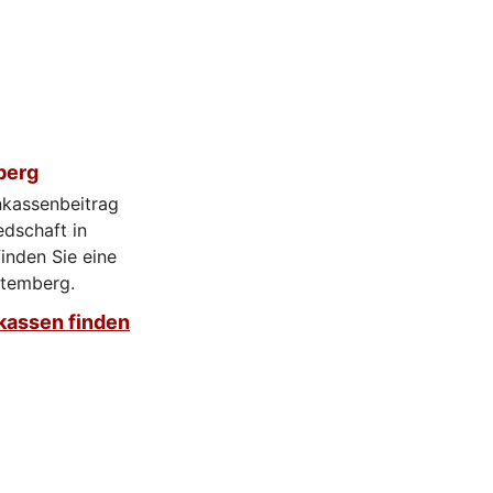
berg
nkassenbeitrag
edschaft in
inden Sie eine
ttemberg.
kassen finden