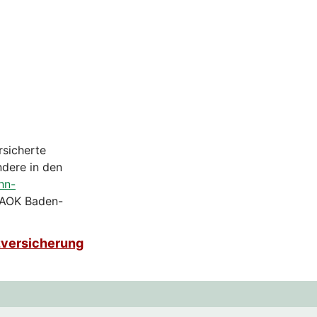
rsicherte
ndere in den
hn-
 AOK Baden-
zversicherung