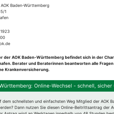
r AOK Baden-Württemberg
15/1
hafen
61923
100
ok.de
 der AOK Baden-Württemberg befindet sich in der Char
shafen. Berater und Beraterinnen beantworten alle Frage
che Krankenversicherung.
ürttemberg: Online-Wechsel - schnell, siche
f dem schnellsten und einfachsten Weg Mitglied der AOK B
rden? Dann nutzen Sie diesen Online-Beitrittsantrag der 
hr Antrag wird an Werktagen innerhalb von 48 Stunden best