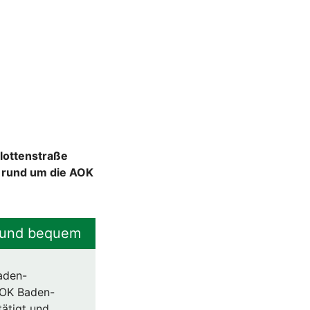
lottenstraße
n rund um die AOK
r und bequem
aden-
AOK Baden-
ätigt und