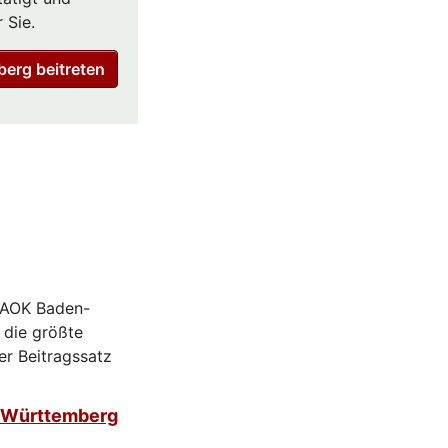
 Sie.
erg beitreten
r AOK Baden-
 die größte
er Beitragssatz
n-Württemberg