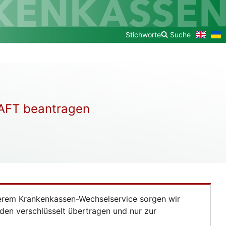
To
До
Stichworte
Suche
the
укр
Englis
вер
versio
HAFT beantragen
nserem Krankenkassen-Wechselservice sorgen wir
rden verschlüsselt übertragen und nur zur