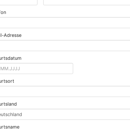
fon
l-Adresse
urtsdatum
rtsort
rtsland
urtsname