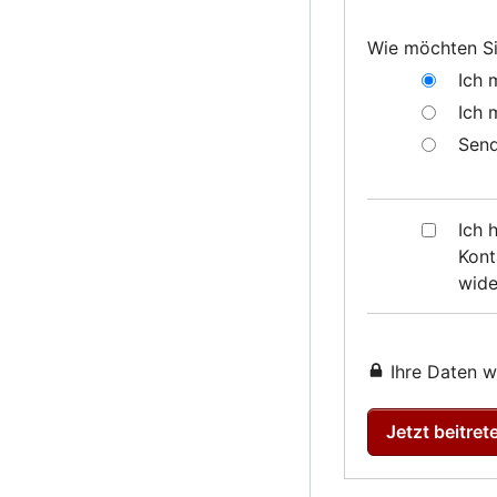
Wie möchten Si
Ich 
Ich 
Send
Ich 
Kont
wide
Ihre Daten w
Jetzt beitret