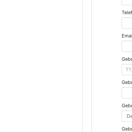
Tele
Emai
Geb
Gebu
Gebu
Geb