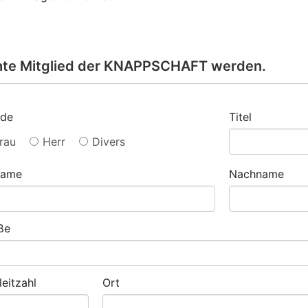
chte Mitglied der KNAPPSCHAFT werden.
ede
Titel
rau
Herr
Divers
name
Nachname
ße
leitzahl
Ort