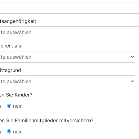
tsangehörigkeit
ichert als
rittsgrund
n Sie Kinder?
a
nein
en Sie Familienmitglieder mitversichern?
a
nein