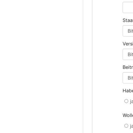
Staa
Vers
Beit
Habe
j
Woll
j