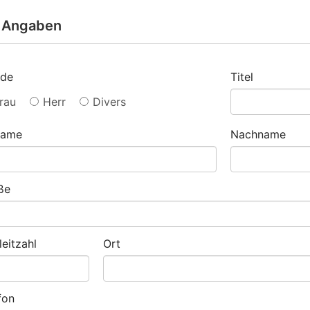
e Angaben
ede
Titel
rau
Herr
Divers
name
Nachname
ße
leitzahl
Ort
fon