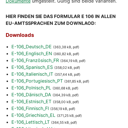
Dokumente
umgestellt. Gültig sind beide Varianten.
HIER FINDEN SIE DAS FORMULAR E 106 IN ALLEN
EU-AMTSSPRACHEN ZUM DOWNLAOD:
Downloads
E-106_Deutsch_DE
(363,38 kB, pdf)
E-106_Englisch_EN
(360,82 kB, pdf)
E-106_Französisch_FR
(364,19 kB, pdf)
E-106_Spanisch_ES
(358,02 kB, pdf)
E-106_Italienisch_IT
(357,44 kB, pdf)
E-106_Portugiesisch_PT
(361,85 kB, pdf)
E-106_Polnisch_PL
(360,68 kB, pdf)
E-106_Dänisch_DA
(364,39 kB, pdf)
E-106_Estnisch_ET
(358,00 kB, pdf)
E-106_Finnisch_FI
(356,19 kB, pdf)
E-106_Griechisch_EL
(371,25 kB, pdf)
E-106_Lettisch_LT
(364,55 kB, pdf)